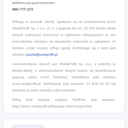
telefoniczny pod numerem:
885-777-272​
Klikając w przycisk „Wyślij” zgadzasz się na przetwarzanie przez
Work&Profit Sp. z o.o., ul. 11 Listopada 60-62, 43-300 Bielsko-Biała
danych osobowych zawartych w zgłoszeniu rekrutacyjnym w celu
prowadzenia rekrutacji na stanowisko wskazane w ogłoszeniu. W
każdym czasie możesz cofnąć zgodę, kontaktując się z nami pod
adresem
poczta@workprofit.pl
Administratorem danych jest Work&Profit Sp. zo.o. z siedzibą w
Bielsku-Białej. Z administratorem danych można się skontaktować
poprzez adres email, formularz kontaktowy pod adresem
www.workprofit.pl, telefonicznie pod numerem 33 816 64 09 lub
pisemnie na adres siedziby administratora.
Pełną treść Klauzuli znajdzie Pan/Pani pod adresem:
https://www.workprofit.pl/klauzula-informacyjna.html