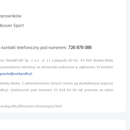
 pracowników
dicover Sport
 o kontakt telefoniczny pod numerem:
726 878 088 ​
zez Work&Profit Sp. z o.o., ul. 11 Listopada 60-62, 43-300 Bielsko-Biała
 prowadzenia rekrutacji na stanowisko wskazane w ogłoszeniu. W każdym
poczta@workprofit.pl
 Bielsku-Białej. Z administratorem danych można się skontaktować poprzez
it.pl, telefonicznie pod numerem 33 816 64 09 lub pisemnie na adres
.workprofit.pl/klauzula-informacyjna.html