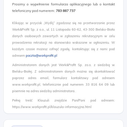
Prosimy o wypełnienie formularza aplikacyjnego lub o kontakt
telefoniczny pod numerem:
783 887 737
Klikając w przycisk „Wyślij” zgadzasz się na przetwarzanie przez
Work&Profit Sp. z o.o., ul. 11 Listopada 60-62, 43-300 Bielsko-Biała
danych osobowych zawartych w zgłoszeniu rekrutacyjnym w celu
prowadzenia rekrutacji na stanowisko wskazane w ogłoszeniu. W
każdym czasie możesz cofnąć zgodę, kontaktując się z nami pod
adresem
poczta@workprofit.pl
Administratorem danych jest Work&Profit Sp. zo.o. z siedzibą w
Bielsku-Białej. Z administratorem danych można się skontaktować
poprzez adres email, formularz kontaktowy pod adresem
www.workprofit.pl, telefonicznie pod numerem 33 816 64 09 lub
pisemnie na adres siedziby administratora.
Pełną treść Klauzuli znajdzie Pan/Pani pod adresem:
https://www.workprofit.pl/klauzula-informacyjna.html