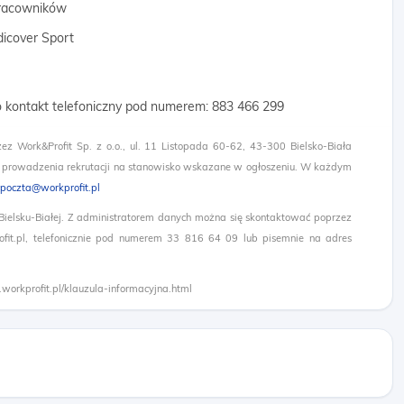
 pracowników
dicover Sport
o kontakt telefoniczny pod numerem: 883 466 299​
zez Work&Profit Sp. z o.o., ul. 11 Listopada 60-62, 43-300 Bielsko-Biała
 prowadzenia rekrutacji na stanowisko wskazane w ogłoszeniu. W każdym
poczta@workprofit.pl
 Bielsku-Białej. Z administratorem danych można się skontaktować poprzez
it.pl, telefonicznie pod numerem 33 816 64 09 lub pisemnie na adres
.workprofit.pl/klauzula-informacyjna.html