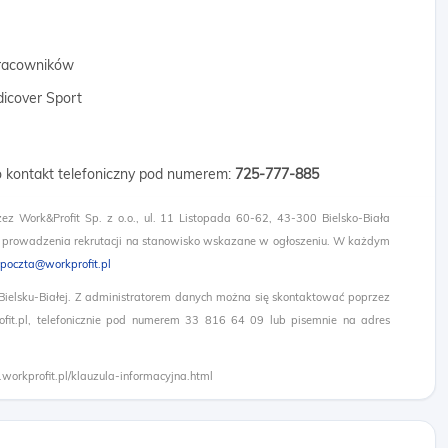
 pracowników
dicover Sport
 o kontakt telefoniczny pod numerem:
725-777-885
zez Work&Profit Sp. z o.o., ul. 11 Listopada 60-62, 43-300 Bielsko-Biała
 prowadzenia rekrutacji na stanowisko wskazane w ogłoszeniu. W każdym
poczta@workprofit.pl
 Bielsku-Białej. Z administratorem danych można się skontaktować poprzez
it.pl, telefonicznie pod numerem 33 816 64 09 lub pisemnie na adres
.workprofit.pl/klauzula-informacyjna.html