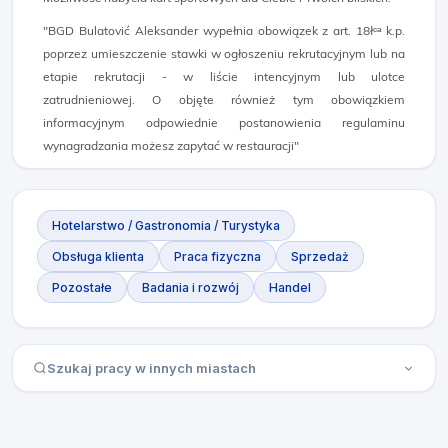
"BGD Bulatović Aleksander wypełnia obowiązek z art. 18łᶜᵃ k.p.
poprzez umieszczenie stawki w ogłoszeniu rekrutacyjnym lub na
etapie rekrutacji - w liście intencyjnym lub ulotce
zatrudnieniowej. O objęte również tym obowiązkiem
informacyjnym odpowiednie postanowienia regulaminu
wynagradzania możesz zapytać w restauracji"
Hotelarstwo / Gastronomia / Turystyka
Obsługa klienta
Praca fizyczna
Sprzedaż
Pozostałe
Badania i rozwój
Handel
Szukaj pracy w innych miastach