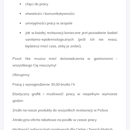
chęci do pracy
otwartości i komunikatywności
umiejętności pracy w zespole
Jak w każdej restauracji konieczne jest posiadanie badań
sanitarno-epidemiologicznych (jeśli ich nie masz,
będziesz mieć czas, żeby je zrobić).
Pssst: Nie musisz mieć doświadczenia w gastronomii -
wszystkiego Cię nauczymy!
Oferujemy:
Pracę z wynagrodzenie 30,00 brutto / h
Elastyczny grafik i możliwość pracy w niepełnym wymiarze
godzin
Zniżki na nasze produkty do wszystkich restauracji w Polsce
Atrakcyjna oferta rabatowa na posiłki w czasie pracy
Możliwość nabycia kart sportowych dla Ciebie i Twoich bliskich.