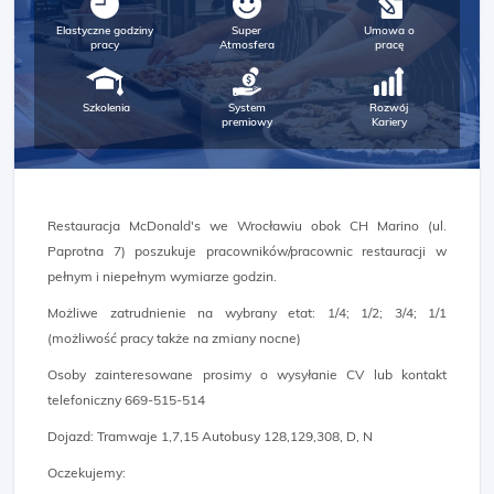
Elastyczne godziny
Super
Umowa o
pracy
Atmosfera
pracę
Szkolenia
System
Rozwój
premiowy
Kariery
Restauracja McDonald's we Wrocławiu obok CH Marino (ul.
Paprotna 7) poszukuje pracowników/pracownic restauracji w
pełnym i niepełnym wymiarze godzin.
Możliwe zatrudnienie na wybrany etat: 1/4; 1/2; 3/4; 1/1
(możliwość pracy także na zmiany nocne)
Osoby zainteresowane prosimy o wysyłanie CV lub kontakt
telefoniczny 669-515-514
Dojazd: Tramwaje 1,7,15 Autobusy 128,129,308, D, N
Oczekujemy: