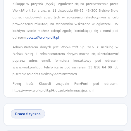
Klikając w przycisk „Wyślij” zgadzasz się na przetwarzanie przez
Work&Profit Sp. z o.o., ul. 11 Listopada 60-62, 43-300 Bielsko-Biała
danych osobowych zawartych w zgłoszeniu rekrutacyjnym w celu
prowadzenia rekrutacji na stanowisko wskazane w ogłoszeniu. W
każdym czasie możesz cofnąć zgodę, kontaktując się z nami pod
adresem
poczta@workprofit.pl
Administratorem danych jest Work&Profit Sp. zo.o. z siedzibą w
Bielsku-Białej. Z administratorem danych można się skontaktować
poprzez adres email, formularz kontaktowy pod adresem
www.workprofit.pl, telefonicznie pod numerem 33 816 64 09 lub
pisemnie na adres siedziby administratora.
Pełną treść Klauzuli znajdzie Pan/Pani pod adresem:
https://www.workprofit.pl/klauzula-informacyjna.html
Praca fizyczna