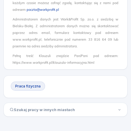
każdym czasie możesz cofnąć zgodę, kontaktując się z nami pod
adresem
poczta@workprofit.pl
Administratorem danych jest Work&Profit Sp. zo.o. z siedzibą w
Bielsku-Białej. Z administratorem danych można się skontaktować
poprzez adres email, formularz kontaktowy pod adresem
www.workprofit.pl, telefonicznie pod numerem 33 816 64 09 lub
pisemnie na adres siedziby administratora.
Pełną treść Klauzuli znajdzie Pan/Pani pod adresem:
https://www.workprofit.pl/klauzula-informacyjna.html
Praca fizyczna
Szukaj pracy w innych miastach