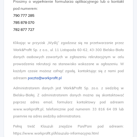
Prosimy o wypełnienie formularza aplikacyjnego lub o kontakt
pod numerem:
790 777 285
785 878 070
782 877 727​
Klikając w przycisk „Wyślij” zgadzasz się na przetwarzanie przez
Work&Profit Sp. z o.o., ul. 11 Listopada 60-62, 43-300 Bielsko-Biała
danych osobowych zawartych w zgłoszeniu rekrutacyjnym w celu
prowadzenia rekrutacji na stanowisko wskazane w ogłoszeniu. W
każdym czasie możesz cofnąć zgodę, kontaktując się z nami pod
adresem
poczta@workprofit.pl
Administratorem danych jest Work&Profit Sp. zo.o. z siedzibą w
Bielsku-Białej. Z administratorem danych można się skontaktować
poprzez adres email, formularz kontaktowy pod adresem
www.workprofit.pl, telefonicznie pod numerem 33 816 64 09 lub
pisemnie na adres siedziby administratora.
Pełną treść Klauzuli znajdzie Pan/Pani pod adresem:
https://www.workprofit.pl/klauzula-informacyjna.html