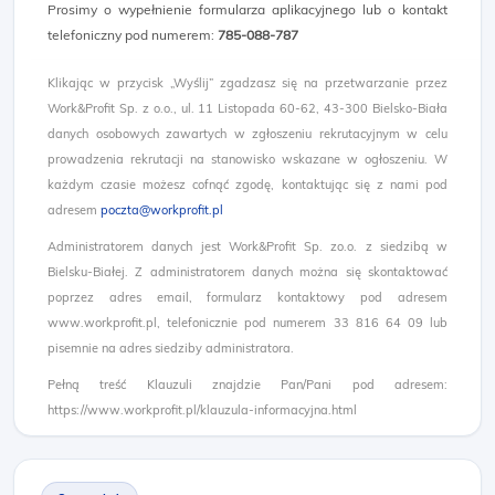
Prosimy o wypełnienie formularza aplikacyjnego lub o kontakt
telefoniczny pod numerem:
785-088-787
Klikając w przycisk „Wyślij” zgadzasz się na przetwarzanie przez
Work&Profit Sp. z o.o., ul. 11 Listopada 60-62, 43-300 Bielsko-Biała
danych osobowych zawartych w zgłoszeniu rekrutacyjnym w celu
prowadzenia rekrutacji na stanowisko wskazane w ogłoszeniu. W
każdym czasie możesz cofnąć zgodę, kontaktując się z nami pod
adresem
poczta@workprofit.pl
Administratorem danych jest Work&Profit Sp. zo.o. z siedzibą w
Bielsku-Białej. Z administratorem danych można się skontaktować
poprzez adres email, formularz kontaktowy pod adresem
www.workprofit.pl, telefonicznie pod numerem 33 816 64 09 lub
pisemnie na adres siedziby administratora.
Pełną treść Klauzuli znajdzie Pan/Pani pod adresem:
https://www.workprofit.pl/klauzula-informacyjna.html