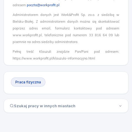
adresem
poczta@workprofit.pl
Administratorem danych jest Work&Profit Sp. zo.o. z siedzibą w
Bielsku-Białej. Z administratorem danych można się skontaktować
poprzez adres email, formularz kontaktowy pod adresem
www.workprofit.pl, telefonicznie pod numerem 33 816 64 09 lub
pisemnie na adres siedziby administratora.
Pełną treść Klauzuli znajdzie Pan/Pani pod adresem:
https://www.workprofit.pl/klauzula-informacyjna.html
Praca fizyczna
Szukaj pracy w innych miastach