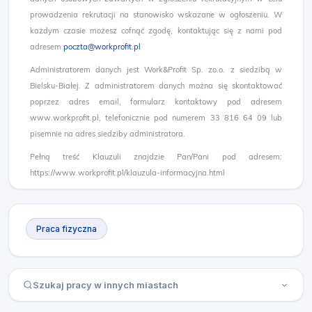
prowadzenia rekrutacji na stanowisko wskazane w ogłoszeniu. W
każdym czasie możesz cofnąć zgodę, kontaktując się z nami pod
adresem
poczta@workprofit.pl
Administratorem danych jest Work&Profit Sp. zo.o. z siedzibą w
Bielsku-Białej. Z administratorem danych można się skontaktować
poprzez adres email, formularz kontaktowy pod adresem
www.workprofit.pl, telefonicznie pod numerem 33 816 64 09 lub
pisemnie na adres siedziby administratora.
Pełną treść Klauzuli znajdzie Pan/Pani pod adresem:
https://www.workprofit.pl/klauzula-informacyjna.html
Praca fizyczna
Szukaj pracy w innych miastach