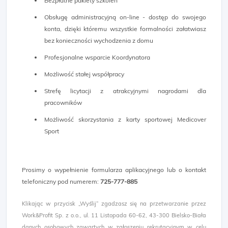
Bezpłatne pakiety szkoleń
Obsługę administracyjną on-line - dostęp do swojego
konta, dzięki któremu wszystkie formalności załatwiasz
bez konieczności wychodzenia z domu
Profesjonalne wsparcie Koordynatora
Możliwość stałej współpracy
Strefę licytacji z atrakcyjnymi nagrodami dla
pracowników
Możliwość skorzystania z karty sportowej Medicover
Sport
Prosimy o wypełnienie formularza aplikacyjnego lub o kontakt
telefoniczny pod numerem:
725-777-885​
Klikając w przycisk „Wyślij” zgadzasz się na przetwarzanie przez
Work&Profit Sp. z o.o., ul. 11 Listopada 60-62, 43-300 Bielsko-Biała
danych osobowych zawartych w zgłoszeniu rekrutacyjnym w celu