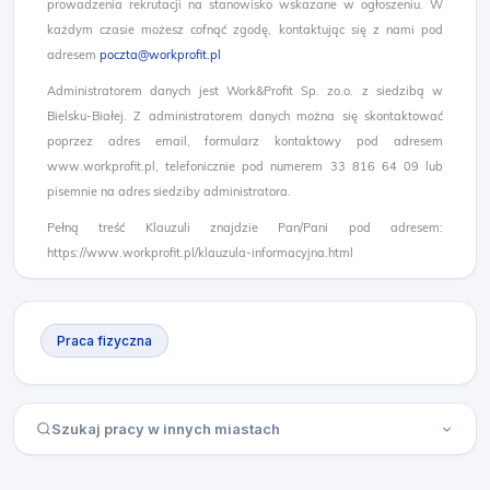
prowadzenia rekrutacji na stanowisko wskazane w ogłoszeniu. W
każdym czasie możesz cofnąć zgodę, kontaktując się z nami pod
adresem
poczta@workprofit.pl
Administratorem danych jest Work&Profit Sp. zo.o. z siedzibą w
Bielsku-Białej. Z administratorem danych można się skontaktować
poprzez adres email, formularz kontaktowy pod adresem
www.workprofit.pl, telefonicznie pod numerem 33 816 64 09 lub
pisemnie na adres siedziby administratora.
Pełną treść Klauzuli znajdzie Pan/Pani pod adresem:
https://www.workprofit.pl/klauzula-informacyjna.html
Praca fizyczna
Szukaj pracy w innych miastach