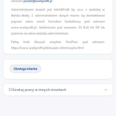
adresem
poczta@workprofit.pl
Administratorem danych jest Work&Profit Sp. zo.o. z siedzibą w
Bielsku-Białej. Z administratorem danych można się skontaktować
poprzez adres email, formularz kontaktowy pod adresem
www.workprofit.pl, telefonicznie pod numerem 33 816 64 09 lub
pisemnie na adres siedziby administratora.
Pełną treść Klauzuli znajdzie Pan/Pani pod adresem:
https://www.workprofit.pl/klauzula-informacyjna.html
Obsługa klienta
Szukaj pracy w innych miastach