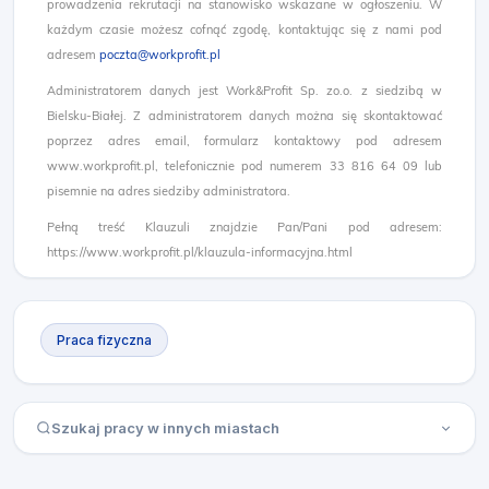
prowadzenia rekrutacji na stanowisko wskazane w ogłoszeniu. W
każdym czasie możesz cofnąć zgodę, kontaktując się z nami pod
adresem
poczta@workprofit.pl
Administratorem danych jest Work&Profit Sp. zo.o. z siedzibą w
Bielsku-Białej. Z administratorem danych można się skontaktować
poprzez adres email, formularz kontaktowy pod adresem
www.workprofit.pl, telefonicznie pod numerem 33 816 64 09 lub
pisemnie na adres siedziby administratora.
Pełną treść Klauzuli znajdzie Pan/Pani pod adresem:
https://www.workprofit.pl/klauzula-informacyjna.html
Praca fizyczna
Szukaj pracy w innych miastach