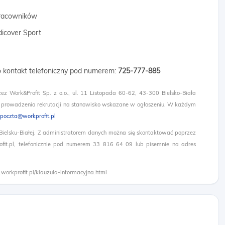
 pracowników
dicover Sport
 o kontakt telefoniczny pod numerem:
725-777-885​
zez Work&Profit Sp. z o.o., ul. 11 Listopada 60-62, 43-300 Bielsko-Biała
 prowadzenia rekrutacji na stanowisko wskazane w ogłoszeniu. W każdym
poczta@workprofit.pl
 Bielsku-Białej. Z administratorem danych można się skontaktować poprzez
it.pl, telefonicznie pod numerem 33 816 64 09 lub pisemnie na adres
.workprofit.pl/klauzula-informacyjna.html