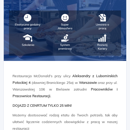
Elastyczne godziny
Super
Umowa o
pracy
Atmosfera
pracę
Szkolenia
System
Rozwój
premiowy
Kariery
Restauracja McDonald's przy ulicy
Aleksandry z Lubomirskich
Potockiej 4
(dawniej Branickiego 25a) w
Warszawie
oraz przy ul.
Warszawskiej 106 w Bielawie zatrudni
Pracowników i
Pracownice Restauracji.
DOJAZD Z CENRTUM TYLKO 25 MIN!
Możemy dostosować rodzaj etatu do Twoich potrzeb, tak aby
ułatwić łączenie codziennych obowiązków z pracą w naszej
restauracji