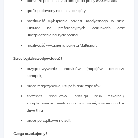
bonus za polecenie znajomego do pracy
800 zł brutto
grafik podawany na miesiąc z góry
możliwość wykupienia pakietu medycznego w sieci
LuxMed na preferencyjnych warunkach oraz
ubezpieczenia na życie Warta
możliwość wykupienia pakietu Multisport;
Za co będziesz odpowiadać?
przygotowywanie produktów (napojów, deserów,
kanapek)
prace magazynowe, uzupełnianie zapasów
sprzedaż produktów (obsługa kasy fiskalnej),
kompletowanie i wydawanie zamówień, również na linii
drive thru
prace porządkowe na sali;
Czego oczekujemy?