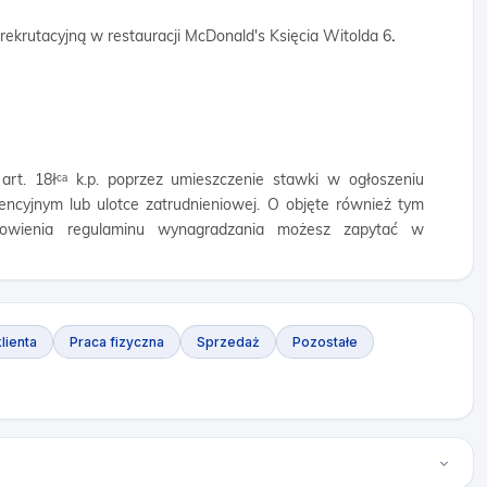
 rekrutacyjną w restauracji McDonald's Księcia Witolda 6
.
rt. 18łᶜᵃ k.p. poprzez umieszczenie stawki w ogłoszeniu
ntencyjnym lub ulotce zatrudnieniowej. O objęte również tym
nowienia regulaminu wynagradzania możesz zapytać w
lienta
Praca fizyczna
Sprzedaż
Pozostałe