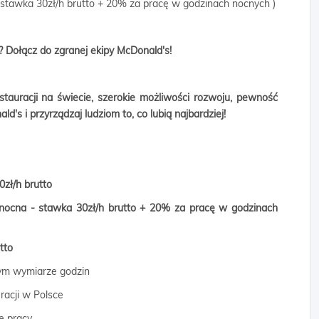
stawka 30zł/h brutto + 20% za pracę w godzinach nocnych )
 Dołącz do zgranej ekipy McDonald's!
stauracji na świecie, szerokie możliwości rozwoju, pewność
d's i przyrządzaj ludziom to, co lubią najbardziej!
zł/h brutto
 nocna - stawka 30zł/h brutto + 20% za pracę w godzinach
utto
nym wymiarze godzin
racji w Polsce
e pracy