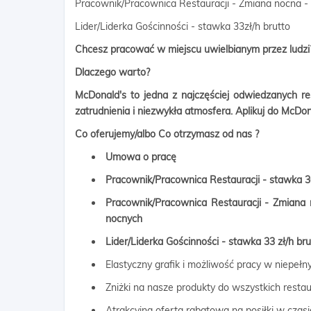
Pracownik/Pracownica Restauracji - Zmiana nocna - 
Lider/Liderka Gościnności - stawka 33zł/h brutto
Chcesz pracować w miejscu uwielbianym przez ludzi?
Dlaczego warto?
McDonald's to jedna z najczęściej odwiedzanych re
zatrudnienia i niezwykła atmosfera. Aplikuj do McDonal
Co oferujemy/albo Co otrzymasz od nas ?
Umowa o pracę
Pracownik/Pracownica Restauracji - stawka 30
Pracownik/Pracownica Restauracji - Zmiana
nocnych
Lider/Liderka Gościnności - stawka 33 z
ł/h br
Elastyczny grafik i możliwość pracy w niepeł
Zniżki na nasze produkty do wszystkich restau
Atrakcyjna oferta rabatowa na posiłki w czasi