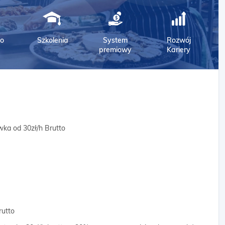
o
Szkolenia
System
Rozwój
premiowy
Kariery
wka od 30zł/h Brutto
rutto