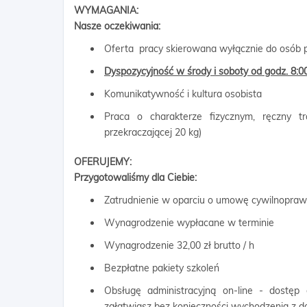
WYMAGANIA:
Nasze oczekiwania:
Oferta pracy skierowana wyłącznie do osób p
Dyspozycyjność w środy i soboty od godz. 8:0
Komunikatywność i kultura osobista
Praca o charakterze fizycznym, ręczny 
przekraczającej 20 kg)
OFERUJEMY:
Przygotowaliśmy dla Ciebie:
Zatrudnienie w oparciu o umowę cywilnopra
Wynagrodzenie wypłacane w terminie
Wynagrodzenie 32,00 zł brutto / h
Bezpłatne pakiety szkoleń
Obsługę administracyjną on-line - dostęp
załatwiasz bez konieczności wychodzenia z 