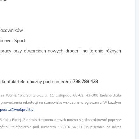
 pracowników
dicover Sport
łpracy przy otwarciach nowych drogerii na terenie różnych
 o kontakt telefoniczny pod numerem:
798 789 428
zez Work&Profit Sp. z o.o., ul. 11 Listopada 60-62, 43-300 Bielsko-Biała
 prowadzenia rekrutacji na stanowisko wskazane w ogłoszeniu. W każdym
poczta@workprofit.pl
 Bielsku-Białej. Z administratorem danych można się skontaktować poprzez
it.pl, telefonicznie pod numerem 33 816 64 09 lub pisemnie na adres