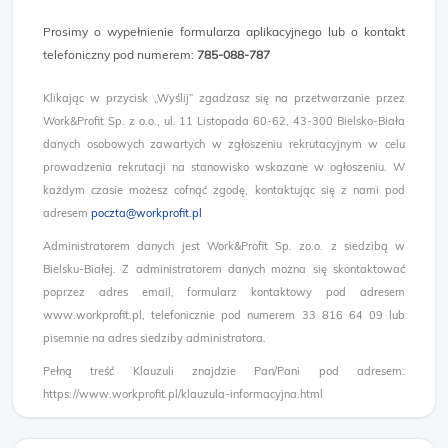
Prosimy o wypełnienie formularza aplikacyjnego lub o kontakt
telefoniczny pod numerem:
785-088-787
Klikając w przycisk „Wyślij” zgadzasz się na przetwarzanie przez
Work&Profit Sp. z o.o., ul. 11 Listopada 60-62, 43-300 Bielsko-Biała
danych osobowych zawartych w zgłoszeniu rekrutacyjnym w celu
prowadzenia rekrutacji na stanowisko wskazane w ogłoszeniu. W
każdym czasie możesz cofnąć zgodę, kontaktując się z nami pod
adresem
poczta@workprofit.pl
Administratorem danych jest Work&Profit Sp. zo.o. z siedzibą w
Bielsku-Białej. Z administratorem danych można się skontaktować
poprzez adres email, formularz kontaktowy pod adresem
www.workprofit.pl, telefonicznie pod numerem 33 816 64 09 lub
pisemnie na adres siedziby administratora.
Pełną treść Klauzuli znajdzie Pan/Pani pod adresem:
https://www.workprofit.pl/klauzula-informacyjna.html