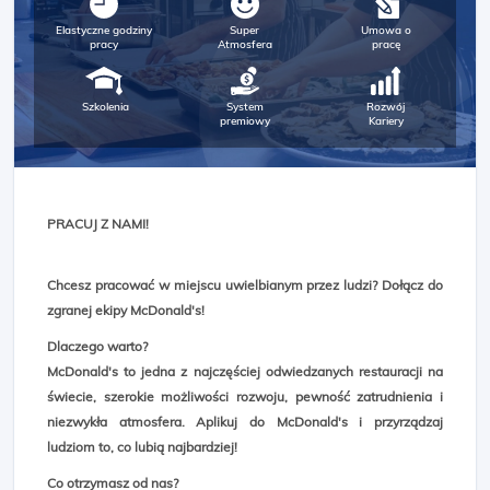
Elastyczne godziny
Super
Umowa o
pracy
Atmosfera
pracę
Szkolenia
System
Rozwój
premiowy
Kariery
PRACUJ Z NAMI!
Chcesz pracować w miejscu uwielbianym przez ludzi? Dołącz do
zgranej ekipy McDonald's!
Dlaczego warto?
McDonald's to jedna z najczęściej odwiedzanych restauracji na
świecie, szerokie możliwości rozwoju, pewność zatrudnienia i
niezwykła atmosfera. Aplikuj do McDonald's i przyrządzaj
ludziom to, co lubią najbardziej!
Co otrzymasz od nas?