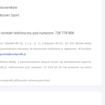
 pracowników
dicover Sport
 o kontakt telefoniczny pod numerem: 726 778 808
zez Work&Profit Sp. z o.o., ul. 11 Listopada 60-62, 43-300 Bielsko-Biała
 prowadzenia rekrutacji na stanowisko wskazane w ogłoszeniu. W każdym
poczta@workprofit.pl
 Bielsku-Białej. Z administratorem danych można się skontaktować poprzez
it.pl, telefonicznie pod numerem 33 816 64 09 lub pisemnie na adres
.workprofit.pl/klauzula-informacyjna.html