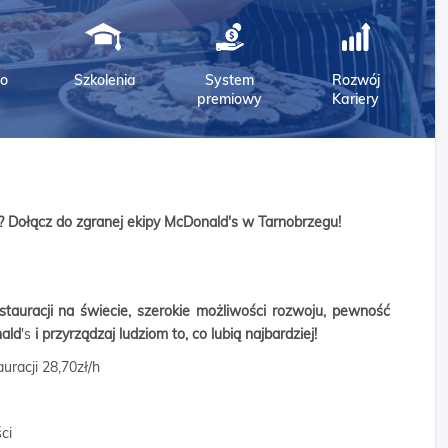
o
Szkolenia
System
Rozwój
premiowy
Kariery
? Dołącz do zgranej ekipy
McDonald
's w Tarnobrzegu
!
stauracji na świecie, szerokie możliwości rozwoju, pewność
ald
's
i przyrządzaj ludziom to, co lubią najbardziej!
racji 28,70zł/h
ci