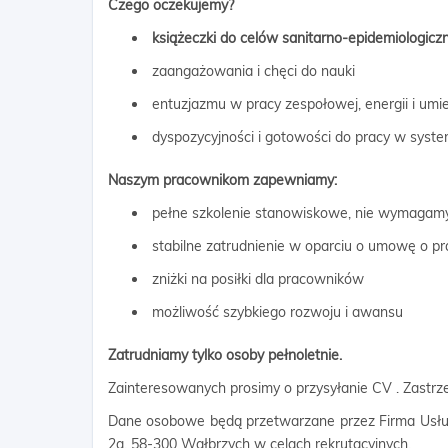
Czego oczekujemy?
książeczki do celów sanitarno-epidemiologic
zaangażowania i chęci do nauki
entuzjazmu w pracy zespołowej, energii i umi
dyspozycyjności i gotowości do pracy w sys
Naszym pracownikom zapewniamy:
pełne szkolenie stanowiskowe, nie wymagam
stabilne zatrudnienie w oparciu o umowę o pr
zniżki na posiłki dla pracowników
możliwość szybkiego rozwoju i awansu
Zatrudniamy tylko osoby pełnoletnie.
Zainteresowanych prosimy o przysyłanie CV . Zastr
Dane osobowe będą przetwarzane przez Firma Usłu
2a, 58-300 Wałbrzych w celach rekrutacyjnych.