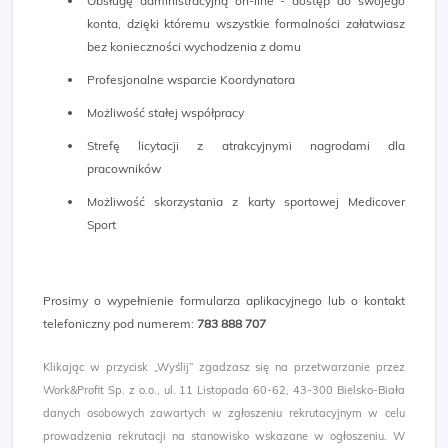
Obsługę administracyjną on-line - dostęp do swojego
konta, dzięki któremu wszystkie formalności załatwiasz
bez konieczności wychodzenia z domu
Profesjonalne wsparcie Koordynatora
Możliwość stałej współpracy
Strefę licytacji z atrakcyjnymi nagrodami dla
pracowników
Możliwość skorzystania z karty sportowej Medicover
Sport
Prosimy o wypełnienie formularza aplikacyjnego lub o kontakt
telefoniczny pod numerem:
783 888 707
Klikając w przycisk „Wyślij” zgadzasz się na przetwarzanie przez
Work&Profit Sp. z o.o., ul. 11 Listopada 60-62, 43-300 Bielsko-Biała
danych osobowych zawartych w zgłoszeniu rekrutacyjnym w celu
prowadzenia rekrutacji na stanowisko wskazane w ogłoszeniu. W