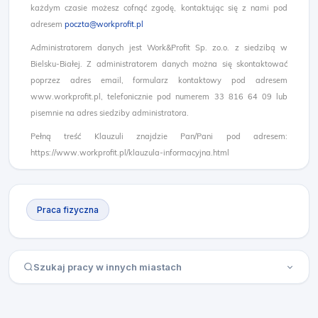
każdym czasie możesz cofnąć zgodę, kontaktując się z nami pod
adresem
poczta@workprofit.pl
Administratorem danych jest Work&Profit Sp. zo.o. z siedzibą w
Bielsku-Białej. Z administratorem danych można się skontaktować
poprzez adres email, formularz kontaktowy pod adresem
www.workprofit.pl, telefonicznie pod numerem 33 816 64 09 lub
pisemnie na adres siedziby administratora.
Pełną treść Klauzuli znajdzie Pan/Pani pod adresem:
https://www.workprofit.pl/klauzula-informacyjna.html
Praca fizyczna
Szukaj pracy w innych miastach