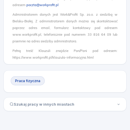
adresem
poczta@workprofit.pl
Administratorem danych jest Work&Profit Sp. zo.o. z siedzibą w
Bielsku-Białej. Z administratorem danych można się skontaktować
poprzez adres email, formularz kontaktowy pod adresem
www.workprofit.pl, telefonicznie pod numerem 33 816 64 09 lub
pisemnie na adres siedziby administratora.
Pełną treść Klauzuli znajdzie Pan/Pani pod adresem:
https://www.workprofit.pl/klauzula-informacyjna.html
Praca fizyczna
Szukaj pracy w innych miastach