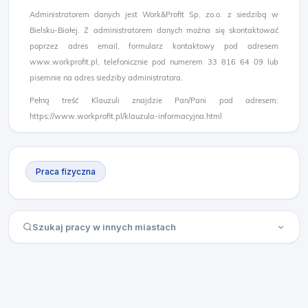
Administratorem danych jest Work&Profit Sp. zo.o. z siedzibą w
Bielsku-Białej. Z administratorem danych można się skontaktować
poprzez adres email, formularz kontaktowy pod adresem
www.workprofit.pl, telefonicznie pod numerem 33 816 64 09 lub
pisemnie na adres siedziby administratora.
Pełną treść Klauzuli znajdzie Pan/Pani pod adresem:
https://www.workprofit.pl/klauzula-informacyjna.html
Praca fizyczna
Szukaj pracy w innych miastach