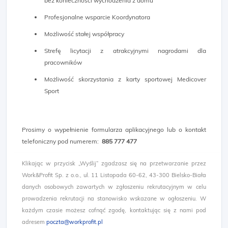
bez konieczności wychodzenia z domu
Profesjonalne wsparcie Koordynatora
Możliwość stałej współpracy
Strefę licytacji z atrakcyjnymi nagrodami dla
pracowników
Możliwość skorzystania z karty sportowej Medicover
Sport
Prosimy o wypełnienie formularza aplikacyjnego lub o kontakt
telefoniczny pod numerem:
885 777 477 ​
Klikając w przycisk „Wyślij” zgadzasz się na przetwarzanie przez
Work&Profit Sp. z o.o., ul. 11 Listopada 60-62, 43-300 Bielsko-Biała
danych osobowych zawartych w zgłoszeniu rekrutacyjnym w celu
prowadzenia rekrutacji na stanowisko wskazane w ogłoszeniu. W
każdym czasie możesz cofnąć zgodę, kontaktując się z nami pod
adresem
poczta@workprofit.pl