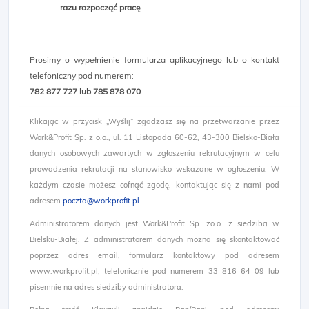
razu rozpocząć pracę
Prosimy o wypełnienie formularza aplikacyjnego lub o kontakt
telefoniczny pod numerem:
782 877 727 lub 785 878 070​​
Klikając w przycisk „Wyślij” zgadzasz się na przetwarzanie przez
Work&Profit Sp. z o.o., ul. 11 Listopada 60-62, 43-300 Bielsko-Biała
danych osobowych zawartych w zgłoszeniu rekrutacyjnym w celu
prowadzenia rekrutacji na stanowisko wskazane w ogłoszeniu. W
każdym czasie możesz cofnąć zgodę, kontaktując się z nami pod
adresem
poczta@workprofit.pl
Administratorem danych jest Work&Profit Sp. zo.o. z siedzibą w
Bielsku-Białej. Z administratorem danych można się skontaktować
poprzez adres email, formularz kontaktowy pod adresem
www.workprofit.pl, telefonicznie pod numerem 33 816 64 09 lub
pisemnie na adres siedziby administratora.