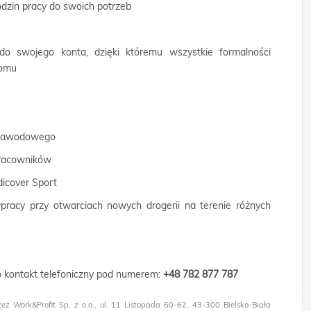
odzin pracy do swoich potrzeb
 do swojego konta, dzięki któremu wszystkie formalności
domu
 zawodowego
 pracowników
dicover Sport
łpracy przy otwarciach nowych drogerii na terenie różnych
 o kontakt telefoniczny pod numerem:
+48 782 877 787​
zez Work&Profit Sp. z o.o., ul. 11 Listopada 60-62, 43-300 Bielsko-Biała