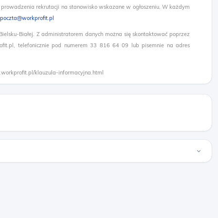
 prowadzenia rekrutacji na stanowisko wskazane w ogłoszeniu. W każdym
poczta@workprofit.pl
 Bielsku-Białej. Z administratorem danych można się skontaktować poprzez
it.pl, telefonicznie pod numerem 33 816 64 09 lub pisemnie na adres
.workprofit.pl/klauzula-informacyjna.html