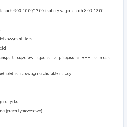
inach 6:00-10:00/12:00 i soboty w godzinach 8:00-12:00​
u
odatkowym atutem
ości
transport ciężarów zgodnie z przepisami BHP (o masie
ełnoletnich z uwagi na charakter pracy
ji na rynku
wną (praca tymczasowa)