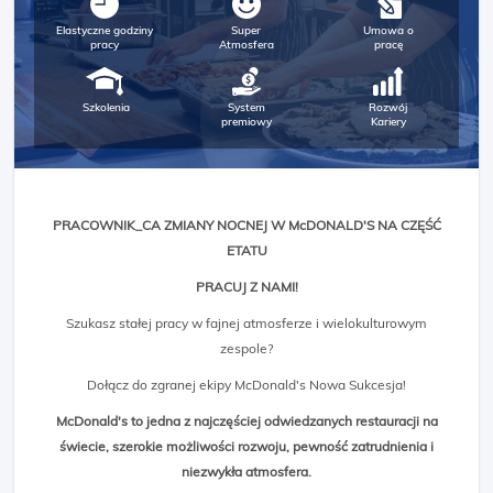
Elastyczne godziny
Super
Umowa o
pracy
Atmosfera
pracę
Szkolenia
System
Rozwój
premiowy
Kariery
PRACOWNIK_CA ZMIANY NOCNEJ W McDONALD'S NA CZĘŚĆ
ETATU
PRACUJ Z NAMI!
Szukasz stałej pracy w fajnej atmosferze i wielokulturowym
zespole?
Dołącz do zgranej ekipy McDonald's Nowa Sukcesja!
McDonald's to jedna z najczęściej odwiedzanych restauracji na
świecie, szerokie możliwości rozwoju, pewność zatrudnienia i
niezwykła atmosfera.