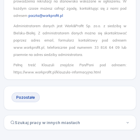
prowadzenia rekrutacji na stanowisko wskazane w ogłoszeniu. W
każdym czasie możesz cofnąć zgodę, kontaktując się z nami pod
adresem
poczta@workprofit.pl
Administratorem danych jest Work&Profit Sp. zo.o. z siedzibą w
Bielsku-Białej. Z administratorem danych można się skontaktować
poprzez adres email, formularz kontaktowy pod adresem
www.workprofit.pl, telefonicznie pod numerem 33 816 64 09 lub
pisemnie na adres siedziby administratora.
Pełną treść Klauzuli znajdzie Pan/Pani pod adresem:
https://www.workprofit.pl/klauzula-informacyjna.html
Pozostałe
Szukaj pracy w innych miastach