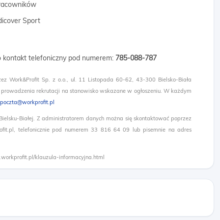
 pracowników
dicover Sport
 o kontakt telefoniczny pod numerem:
785-088-787
zez Work&Profit Sp. z o.o., ul. 11 Listopada 60-62, 43-300 Bielsko-Biała
 prowadzenia rekrutacji na stanowisko wskazane w ogłoszeniu. W każdym
poczta@workprofit.pl
 Bielsku-Białej. Z administratorem danych można się skontaktować poprzez
it.pl, telefonicznie pod numerem 33 816 64 09 lub pisemnie na adres
.workprofit.pl/klauzula-informacyjna.html