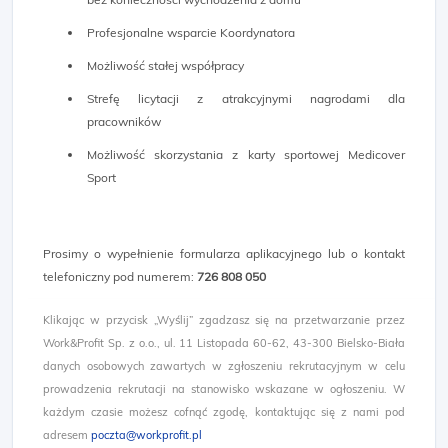
Profesjonalne wsparcie Koordynatora
Możliwość stałej współpracy
Strefę licytacji z atrakcyjnymi nagrodami dla
pracowników
Możliwość skorzystania z karty sportowej Medicover
Sport
Prosimy o wypełnienie formularza aplikacyjnego lub o kontakt
telefoniczny pod numerem:
726 808 050
Klikając w przycisk „Wyślij” zgadzasz się na przetwarzanie przez
Work&Profit Sp. z o.o., ul. 11 Listopada 60-62, 43-300 Bielsko-Biała
danych osobowych zawartych w zgłoszeniu rekrutacyjnym w celu
prowadzenia rekrutacji na stanowisko wskazane w ogłoszeniu. W
każdym czasie możesz cofnąć zgodę, kontaktując się z nami pod
adresem
poczta@workprofit.pl