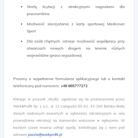
Strefę licytacji z atrakcyjnymi nagrodami dla
pracowników
Możliwość skorzystania z karty sportowej Medicover
Sport
Dla osób chętnych: istnieje możliwość współpracy przy
otwarciach nowych drogerii na terenie różnych
województw (praca wyjazdowa)
Prosimy o wypełnienie formularza aplikacyjnego lub o kontakt
telefoniczny pod numerem:
+48
885777272​
Klikając w przycisk „Wyślij” zgadzasz się na przetwarzanie przez
Work&Profit Sp. z o.o., ul. 11 Listopada 60-62, 43-300 Bielsko-Biała
danych osobowych zawartych w zgłoszeniu rekrutacyjnym w celu
prowadzenia rekrutacji na stanowisko wskazane w ogłoszeniu. W
każdym czasie możesz cofnąć zgodę, kontaktując się z nami pod
adresem
poczta@workprofit.pl