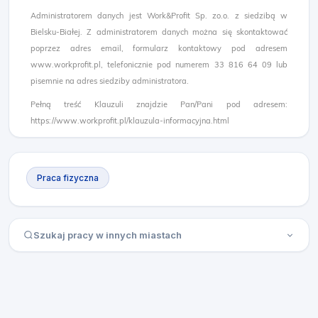
Administratorem danych jest Work&Profit Sp. zo.o. z siedzibą w
Bielsku-Białej. Z administratorem danych można się skontaktować
poprzez adres email, formularz kontaktowy pod adresem
www.workprofit.pl, telefonicznie pod numerem 33 816 64 09 lub
pisemnie na adres siedziby administratora.
Pełną treść Klauzuli znajdzie Pan/Pani pod adresem:
https://www.workprofit.pl/klauzula-informacyjna.html
Praca fizyczna
Szukaj pracy w innych miastach