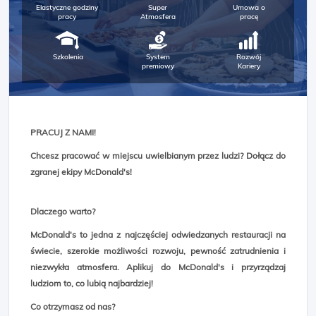
Elastyczne godziny
Super
Umowa o
pracy
Atmosfera
pracę
Szkolenia
System
Rozwój
premiowy
Kariery
PRACUJ Z NAMI!
Chcesz pracować w miejscu uwielbianym przez ludzi? Dołącz do
zgranej ekipy McDonald's!
Dlaczego warto?
McDonald's to jedna z najczęściej odwiedzanych restauracji na
świecie, szerokie możliwości rozwoju, pewność zatrudnienia i
niezwykła atmosfera. Aplikuj do McDonald's i przyrządzaj
ludziom to, co lubią najbardziej!
Co otrzymasz od nas?