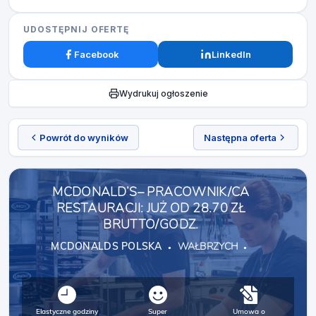
UDOSTĘPNIJ OFERTĘ
Facebook
LinkedIn
Wydrukuj ogłoszenie
Powrót do wyników
Następna oferta
MCDONALD’S– PRACOWNIK/CA
RESTAURACJI: JUŻ OD 28.70 ZŁ
BRUTTO/GODZ.
MCDONALDS POLSKA
WAŁBRZYCH
Elastyczne godziny
Super
Umowa o