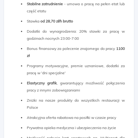
Stabilne zatrudnienie
- umowa o pracę na pełen etat lub
część etatu
Stawka
od 28,70 zł/h brutto
Dodatki do wynagrodzenia: 20% stawki za pracę w
godzinach nocnych 23:00-7:00
Bonus finansowy za polecenie znajomego do pracy
1100
zł
Programy motywacyjne, premie uznaniowe, dodatki za
pracę w 'dni specjalne'
Elastyczny grafik
, gwarantujący możliwość połączenia
pracy z innymi zobowiązaniami
Zniżki na nasze produkty do wszystkich restauracji w
Polsce
Atrakcyjna oferta rabatowa na posiłki w czasie pracy
Prywatna opieka medyczna i ubezpieczenia na życie
Możliwość nabycia kart sportowych np. Multisport dla