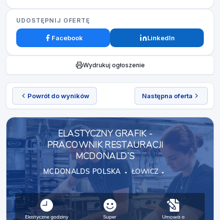
UDOSTĘPNIJ OFERTĘ
Facebook
LinkedIn
Wydrukuj ogłoszenie
Powrót do wyników
Następna oferta
ELASTYCZNY GRAFIK -
PRACOWNIK RESTAURACJI
MCDONALD’S
MCDONALDS POLSKA
ŁOWICZ
Elastyczne godziny
Super
Umowa o