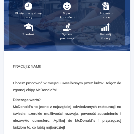
Elastyczne godziny
Super
Umowa o
pracy
Atmosfera
pracę
Szkolenia
System
Rozwój
premiowy
Kariery
PRACUJ Z NAMI!
Chcesz pracować w miejscu uwielbianym przez ludzi? Dołącz do
zgranej ekipy McDonald"s!
Dlaczego warto?
McDonald"s to jedna z najczęściej odwiedzanych restauracji na
świecie, szerokie możliwości rozwoju, pewność zatrudnienia i
niezwykła atmosfera. Aplikuj do McDonald"s i przyrządzaj
ludziom to, co lubią najbardziej!