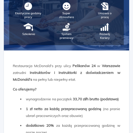
Elastyczne godziny
Super
Umowa o
pracy
Atmosfera
pracę
Szkolenia
System
Rozwój
premiowy
Kariery
Restauracja McDonald's przy ulicy
Pelikanów 24
w
Warszawie
zatrudni
Instruktorów i Instruktorki z doświadczeniem w
McDonald's
na pełny lub niepełny etat.
Co oferujemy?
wynagrodzenie na początek
33,70 zł/h brutto (podstawa)
1 zł netto za każdą przepracowaną godzinę
(na pranie
ubrań pracowniczych oraz obuwie)
dodatkowo 20%
za każdą przepracowaną godzinę w
porze nocnej