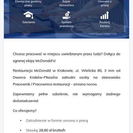
Elastyczne godziny
Super
Umowa o
pracy
Atmosfera
pracę
Szkolenia
System
Rozwój
premiowy
Kariery
Chcesz pracować w miejscu uwielbianym przez ludzi? Dołącz do
zgranej ekipy McDonald's!
Restauracja McDonald w Krakowie, ul. Wielicka 85, 3 min od
Dworca Kraków-Płaszów zatrudni osoby na stanowisko
Pracownik / Pracownica restauracji - zmiana nocna.
Zapewniamy pełne szkolenie, nie wymagamy żadnego
doświadczenia!
Co oferujemy?
Zatrudnienie w formie umowy o pracę
Stawkę
28,80 zł brutto/h