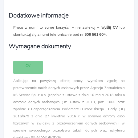
Dodatkowe informacje
Praca z nami to same korzyści – nie zwlekaj –
wyślij CV
lub
skontaktuj się z nami telefonicznie pod nr
506 561 604.
Wymagane dokumenty
CV
Aplikując na powyższą ofertę pracy, wyrażam zgodę na
przetwarzanie moich danych osobowych przez Agencja Zatrudnienia
KS Service Sp. z o.o. (zgodnie z ustawą z dnia 10 maja 2018 roku o
ochronie danych osobowych (Dz. Ustaw z 2018, poz. 1000 oraz
zgodnie z Rozporządzeniem Parlamentu Europejskiego i Rady (UE)
2016/679 z dnia 27 kwietnia 2016 r. w sprawie ochrony osób
fizycznych w związku z przetwarzaniem danych osobowych i w
sprawie swobodnego przepływu takich danych oraz uchylenia
dyrektywy 95/46/WE (RODO)).