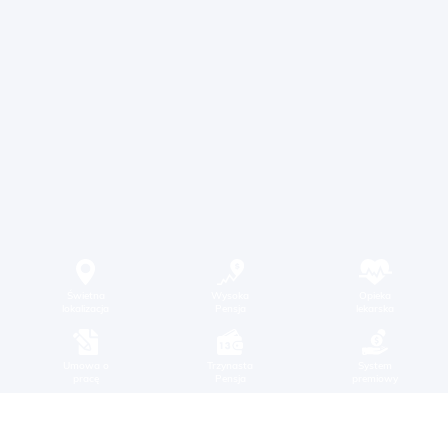
Świetna
Wysoka
Opieka
lokalizacja
Pensja
lekarska
Umowa o
Trzynasta
System
pracę
Pensja
premiowy