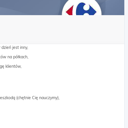
zień jest inny,
tów na półkach,
ę klientów,
rzeszkodą (chętnie Cię nauczymy),