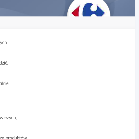
żych
dzić.
lnie,
wieżych,
ze produktów,