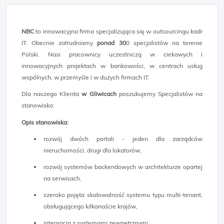
NBC
to innowacyjna firma specjalizująca się w outsourcingu kadr
IT. Obecnie zatrudniamy
ponad 30
0 specjalistów na terenie
Polski. Nasi pracownicy uczestniczą w ciekawych i
innowacyjnych projektach w bankowości, w centrach usług
wspólnych, w przemyśle i w dużych firmach IT.
Dla naszego Klienta
w Gliwicach
poszukujemy Specjalistów na
stanowisko:
Opis stanowiska:
rozwój dwóch portali - jeden dla zarządców
nieruchomości, drugi dla lokatorów,
rozwój systemów backendowych w architekturze opartej
na serwisach,
szeroko pojęta skalowalność systemu typu multi-tenant,
obsługującego kilkanaście krajów,
integracja z systemami zewnętrznymi.