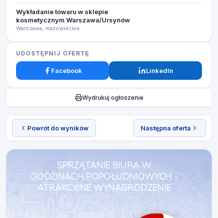
Wykładanie towaru w sklepie
kosmetycznym Warszawa/Ursynów
Warszawa, mazowieckie
UDOSTĘPNIJ OFERTĘ
Facebook
LinkedIn
Wydrukuj ogłoszenie
Powrót do wyników
Następna oferta
SPRZĄTANIE BIURA W
GODZINACH POPOŁUDNIOWYCH -
ATRAKCYJNE WYNAGRODZENIE