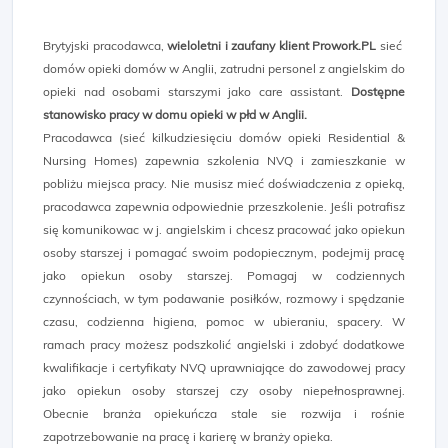
Brytyjski pracodawca,
wieloletni i zaufany klient
Prowork.PL
sieć
domów opieki domów w Anglii, zatrudni personel z angielskim do
opieki nad osobami starszymi jako care assistant.
Dostępne
stanowisko pracy w domu opieki w płd w Anglii.
Pracodawca (sieć kilkudziesięciu domów opieki Residential &
Nursing Homes) zapewnia szkolenia NVQ i zamieszkanie w
pobliżu miejsca pracy. Nie musisz mieć doświadczenia z opieką,
pracodawca zapewnia odpowiednie przeszkolenie. Jeśli potrafisz
się komunikowac w j. angielskim i chcesz pracować jako opiekun
osoby starszej i pomagać swoim podopiecznym, podejmij pracę
jako opiekun osoby starszej. Pomagaj w codziennych
czynnościach, w tym podawanie posiłków, rozmowy i spędzanie
czasu, codzienna higiena, pomoc w ubieraniu, spacery. W
ramach pracy możesz podszkolić angielski i zdobyć dodatkowe
kwalifikacje i certyfikaty NVQ uprawniające do zawodowej pracy
jako opiekun osoby starszej czy osoby niepełnosprawnej.
Obecnie branża opiekuńcza stale sie rozwija i rośnie
zapotrzebowanie na pracę i karierę w branży opieka.