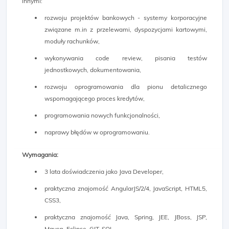
innymi:
rozwoju projektów bankowych - systemy korporacyjne
związane m.in z przelewami, dyspozycjami kartowymi,
moduły rachunków,
wykonywania code review, pisania testów
jednostkowych, dokumentowania,
rozwoju oprogramowania dla pionu detalicznego
wspomagającego proces kredytów,
programowania nowych funkcjonalności,
naprawy błędów w oprogramowaniu.
Wymagania:
3 lata doświadczenia jako Java Developer,
praktyczna znajomość AngularJS/2/4, JavaScript, HTML5,
CSS3,
praktyczna znajomość Java, Spring, JEE, JBoss, JSP,
Maven, Eclipse, GIT, SQL