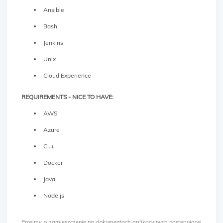
Ansible
Bash
Jenkins
Unix
Cloud Experience
REQUIREMENTS - NICE TO HAVE:
AWS
Azure
C++
Docker
Java
Node.js
Prosimy o zamieszczenie na dokumentach aplikacyjnych następującej