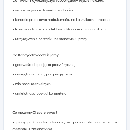
Do Twoich najważniejszych obowiązków będzie należeć:
• wypakowywanie towaru z kartonów
• kontrola jakościowa nadruku/haftu na koszulkach, torbach, etc.
• liczenie gotowych produktów i układanie ich na wózkach
• utrzymywanie porządku na stanowisku pracy
Od Kandydatów oczekujemy:
• gotowości do podjęcia pracy fizycznej
• umiejętności pracy pod presją czasu
• zdolności manualnych
• umiejętności obsługi komputera
Co możemy Ci zaoferować?
• pracę po 8 godzin dziennie, od poniedziałku do piątku (w
systemie 3-zmianowym)