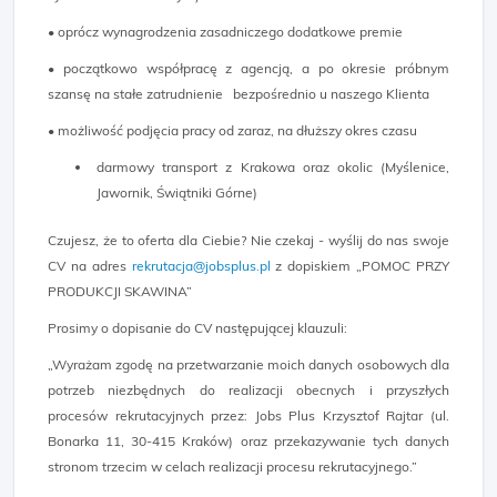
• oprócz wynagrodzenia zasadniczego dodatkowe premie
• początkowo współpracę z agencją, a po okresie próbnym
szansę na stałe zatrudnienie bezpośrednio u naszego Klienta
• możliwość podjęcia pracy od zaraz, na dłuższy okres czasu
darmowy transport z Krakowa oraz okolic (Myślenice,
Jawornik, Świątniki Górne)
Czujesz, że to oferta dla Ciebie? Nie czekaj - wyślij do nas swoje
CV na adres
rekrutacja@jobsplus.pl
z dopiskiem „POMOC PRZY
PRODUKCJI SKAWINA”
Prosimy o dopisanie do CV następującej klauzuli:
„Wyrażam zgodę na przetwarzanie moich danych osobowych dla
potrzeb niezbędnych do realizacji obecnych i przyszłych
procesów rekrutacyjnych przez: Jobs Plus Krzysztof Rajtar (ul.
Bonarka 11, 30-415 Kraków) oraz przekazywanie tych danych
stronom trzecim w celach realizacji procesu rekrutacyjnego.”