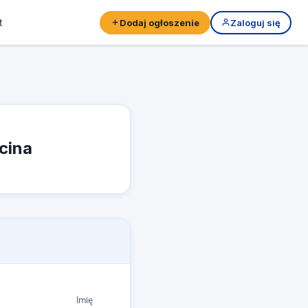
t
Dodaj ogłoszenie
Zaloguj się
cina
Imię